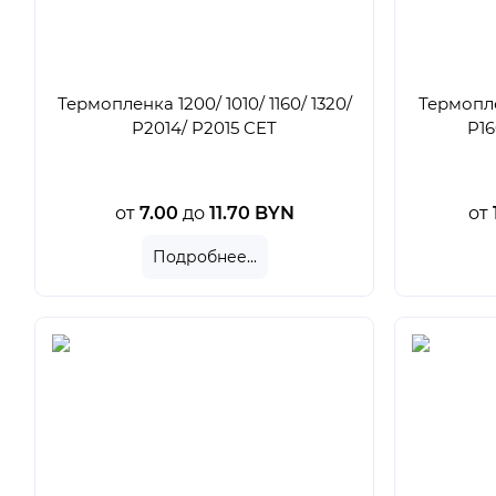
Термопленка 1200/ 1010/ 1160/ 1320/
Термопле
P2014/ P2015 CET
P16
от
7.00
до
11.70
BYN
от
Подробнее...