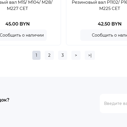
ый вал M15/ M104/ M28/
Резиновый вал P1102/ P16
M227 CET
M225 CET
45.00 BYN
42.50 BYN
Сообщить о наличии
Сообщить о нал
1
2
3
>
>|
док?