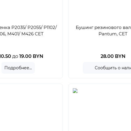
нка P2035/ P2055/ P1102/
Бушинг резинового вал
06, M401/ M426 CET
Pantum, CET
10.50
до
19.00
BYN
28.00 BYN
Подробнее...
Сообщить о нал