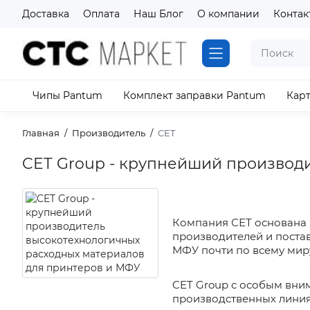
Доставка
Оплата
Наш Блог
О компании
Контак
Чипы Pantum
Комплект заправки Pantum
Кар
Главная
Производитель
CET
CET Group - крупнейший производ
Компания СЕТ основана в
производителей и поста
МФУ почти по всему миру
CET Group с особым вним
производственных линия