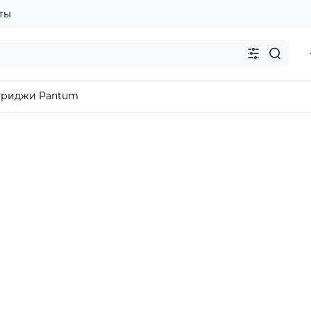
ты
триджи Pantum