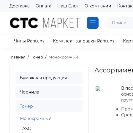
Доставка
Оплата
Наш Блог
О компании
Контак
Чипы Pantum
Комплект заправки Pantum
Кар
Главная
Тонер
Монохромный
Ассортиме
Бумажная продукция
В по
Чернила
осно
груп
Тонер
Прем
Сред
Монохромный
ASC