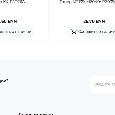
р KX-FAT411A
Тонер M2135/ M2040/ P2035
7.60 BYN
26.70 BYN
бщить о наличии
Сообщить о налич
док?
Дополнительно