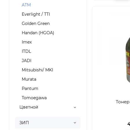
ATM
Everlight / TTI
Golden Green
Handan (HGOA)
Imex
ITDL
JADI
Mitsubishi/ MKI
Murata
Pantum
Tomoegawa
Тонер 
Цветной
ЗИП