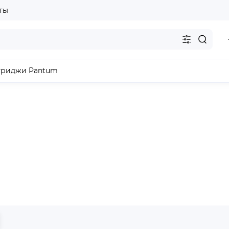
ты
триджи Pantum