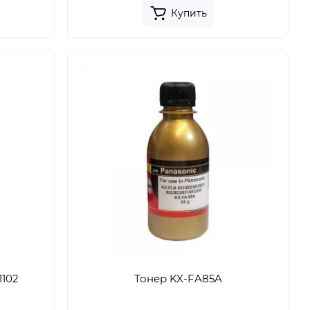
Купить
1102
Тонер KX-FA85A