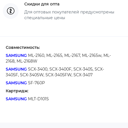
Скидки для опта
Для оптовых покупателей предусмотрены
специальные цены
Совместимость:
SAMSUNG
M
L-2160,
M
L-
2165
,
M
L-
2167
,
M
L-
2165w
,
M
L-
2168
,
M
L-
2168W
SAMSUNG
SCX-3400,
SCX-
3400F
,
SCX-
3405
,
SCX-
3405F
,
SCX-
3405W
,
SCX-
3405FW
,
SCX-
3407
SAMSUNG
SF-760P
Картридж
:
SAMSUNG
MLT-D101S